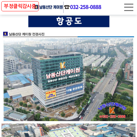
사업개요
부정클릭감시중
입지환경
프리미엄
층별안내
항공/평면도사진
홍보영상
방문예약